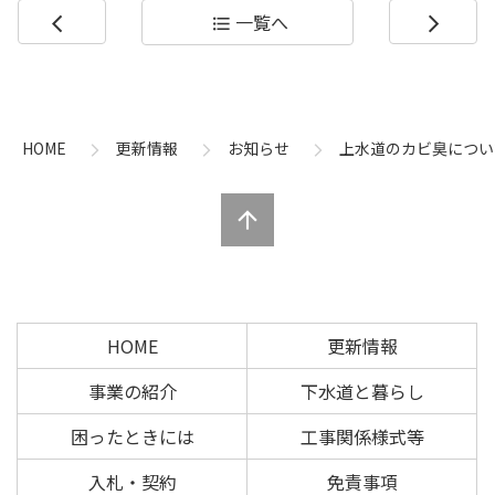
一覧へ
arrow_back_ios
format_list_bulleted
arrow_forward_ios
コ
ペ
ン
ー
テ
ジ
ン
の
HOME
更新情報
お知らせ
上水道のカビ臭につい
ツ
先
本
頭
文
へ
の
戻
先
る
頭
へ
HOME
更新情報
戻
る
事業の紹介
下水道と暮らし
困ったときには
工事関係様式等
入札・契約
免責事項