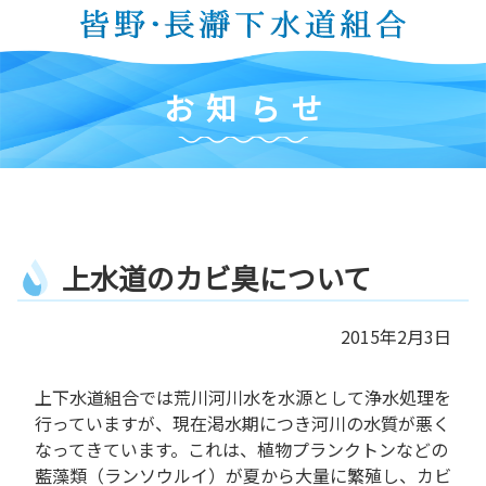
コ
ン
テ
ン
お
知
ら
せ
ツ
本
文
へ
ス
キ
上
水
道
の
カ
ビ
臭
に
つ
い
て
ッ
プ
2015年2月3日
上下水道組合では荒川河川水を水源として浄水処理を
行っていますが、現在渇水期につき河川の水質が悪く
なってきています。これは、植物プランクトンなどの
藍藻類（ランソウルイ）が夏から大量に繁殖し、カビ