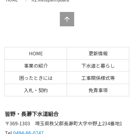
ツ
先
本
頭
文
へ
の
戻
先
る
頭
へ
HOME
更新情報
戻
る
事業の紹介
下水道と暮らし
困ったときには
工事関係様式等
入札・契約
免責事項
皆野・長瀞下水道組合
〒369-1303
埼玉県秩父郡長瀞町大字中野上234番地1
Tel.
0494-66-0747