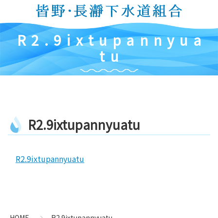
コ
ン
テ
R
2
.
9
i
x
t
u
p
a
n
n
y
u
a
ン
ツ
t
u
本
文
へ
ス
キ
R
2
.
9
i
x
t
u
p
a
n
n
y
u
a
t
u
ッ
プ
R2.9ixtupannyuatu
コ
ペ
ン
ー
テ
ジ
ン
の
HOME
R2.9ixtupannyuatu