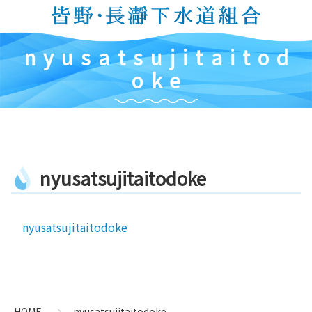
コ
ン
テ
n
y
u
s
a
t
s
u
j
i
t
a
i
t
o
d
ン
ツ
o
k
e
本
文
へ
ス
キ
n
y
u
s
a
t
s
u
j
i
t
a
i
t
o
d
o
k
e
ッ
プ
nyusatsujitaitodoke
コ
ペ
ン
ー
テ
ジ
ン
の
HOME
nyusatsujitaitodoke