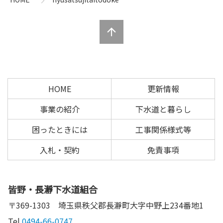
ツ
先
本
頭
文
へ
の
戻
先
る
頭
へ
HOME
更新情報
戻
る
事業の紹介
下水道と暮らし
困ったときには
工事関係様式等
入札・契約
免責事項
皆野・長瀞下水道組合
〒369-1303
埼玉県秩父郡長瀞町大字中野上234番地1
Tel.
0494-66-0747