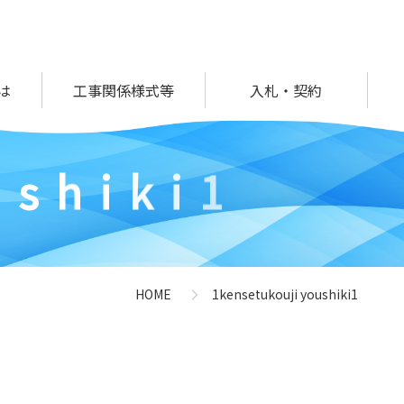
は
工事関係様式等
入札・契約
u
s
h
i
k
i
1
HOME
1kensetukouji youshiki1