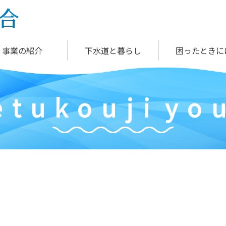
事業の紹介
下水道と暮らし
困ったときに
e
t
u
k
o
u
j
i
y
o