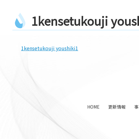
1
k
e
n
s
e
t
u
k
o
u
j
i
y
o
u
s
1kensetukouji youshiki1
コ
ペ
ン
ー
テ
ジ
ン
の
ツ
先
本
頭
文
へ
HOME
更新情報
事
の
戻
先
る
頭
へ