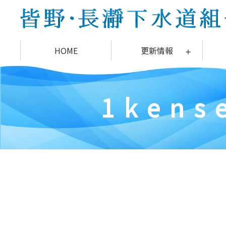
コ
ン
テ
ン
HOME
更新情報
ツ
本
文
へ
1
k
e
n
s
ス
キ
ッ
プ