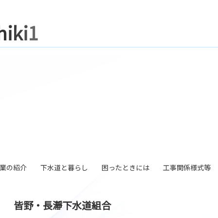
h
i
k
i
1
業の紹介
下水道と暮らし
困ったときには
工事関係様式等
皆野・長瀞下水道組合