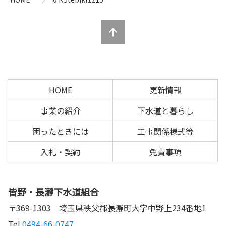
ツ
先
本
頭
文
へ
の
戻
先
る
頭
へ
HOME
更新情報
戻
る
事業の紹介
下水道と暮らし
困ったときには
工事関係様式等
入札・契約
免責事項
皆野・長瀞下水道組合
〒369-1303
埼玉県秩父郡長瀞町大字中野上234番地1
Tel.
0494-66-0747