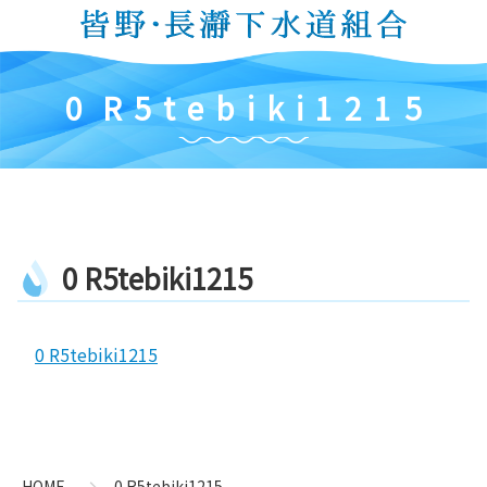
コ
ン
テ
ン
0
R
5
t
e
b
i
k
i
1
2
1
5
ツ
本
文
へ
ス
キ
0
R
5
t
e
b
i
k
i
1
2
1
5
ッ
プ
0 R5tebiki1215
コ
ペ
ン
ー
テ
ジ
ン
の
HOME
0 R5tebiki1215