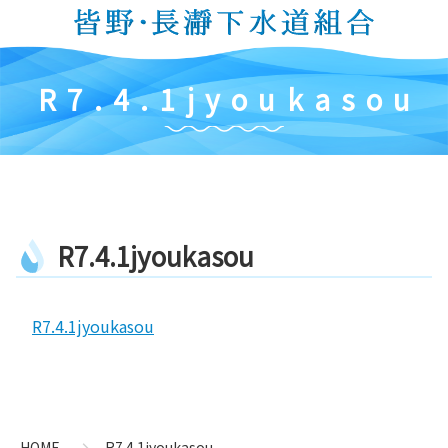
コ
ン
テ
ン
R
7
.
4
.
1
j
y
o
u
k
a
s
o
u
ツ
本
文
へ
ス
キ
R
7
.
4
.
1
j
y
o
u
k
a
s
o
u
ッ
プ
R7.4.1jyoukasou
コ
ペ
ン
ー
テ
ジ
ン
の
HOME
R7.4.1jyoukasou