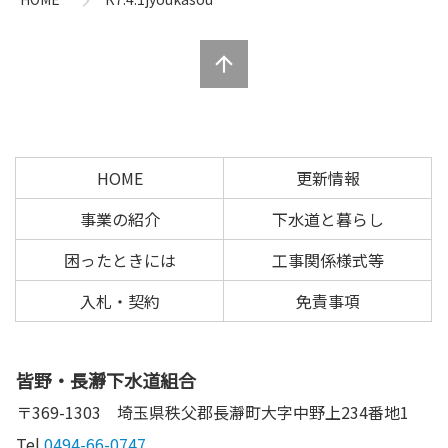
ツ
先
本
頭
文
へ
の
戻
先
る
頭
へ
HOME
更新情報
戻
る
事業の紹介
下水道と暮らし
困ったときには
工事関係様式等
入札・契約
免責事項
皆野・長瀞下水道組合
〒369-1303
埼玉県秩父郡長瀞町大字中野上234番地1
Tel.
0494-66-0747