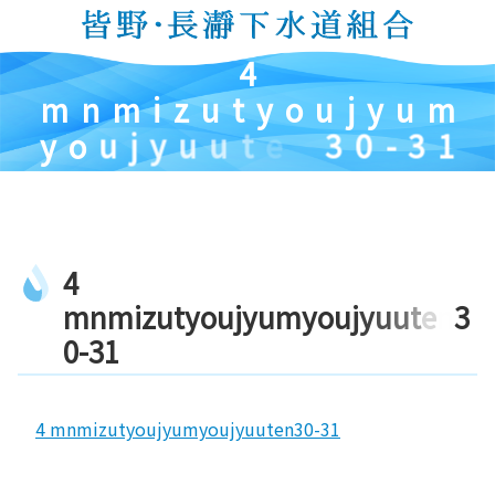
コ
ン
4
テ
ン
m
n
m
i
z
u
t
y
o
u
j
y
u
m
ツ
y
o
u
j
y
u
u
t
e
n
3
0
-
3
1
本
文
へ
ス
キ
4
ッ
プ
m
n
m
i
z
u
t
y
o
u
j
y
u
m
y
o
u
j
y
u
u
t
e
n
3
0
-
3
1
4 mnmizutyoujyumyoujyuuten30-31
コ
ペ