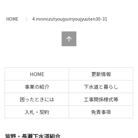
ン
ー
テ
ジ
ン
の
HOME
4 mnmizutyoujyumyoujyuuten30-31
ツ
先
本
頭
文
へ
の
戻
先
る
頭
へ
HOME
更新情報
戻
る
事業の紹介
下水道と暮らし
困ったときには
工事関係様式等
入札・契約
免責事項
皆野・長瀞下水道組合