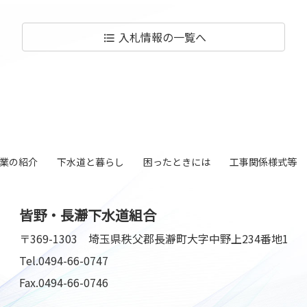
入札情報の
一覧へ
format_list_bulleted
業の紹介
下水道と暮らし
困ったときには
工事関係様式等
皆野・長瀞下水道組合
〒369-1303
埼玉県秩父郡長瀞町大字中野上234番地1
Tel.
0494-66-0747
Fax.0494-66-0746