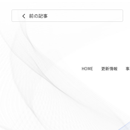
前の記事
arrow_back_ios
コ
ペ
ン
ー
テ
ジ
ン
の
ツ
先
本
頭
文
へ
HOME
更新情報
事
の
戻
先
る
頭
へ
戻
る