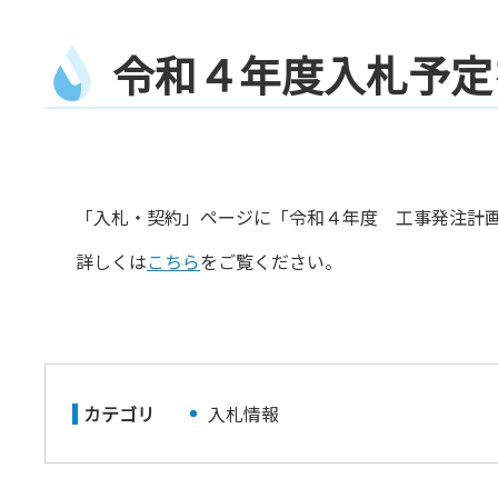
令
和
４
年
度
入
札
予
定
「入札・契約」ページに「令和４年度 工事発注計
詳しくは
こちら
をご覧ください。
カテゴリ
入札情報