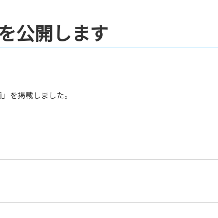
を
公
開
し
ま
す
画」を掲載しました。