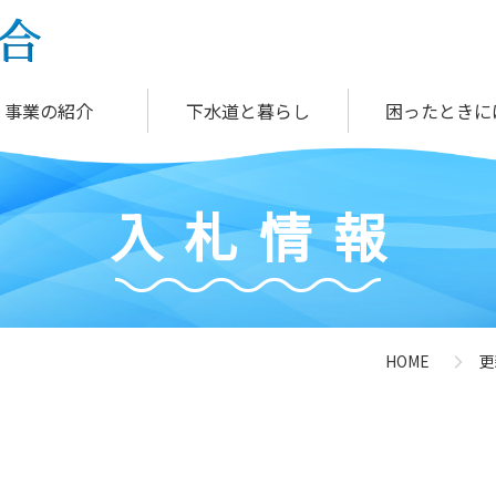
事業の紹介
下水道と暮らし
困ったときに
入
札
情
報
HOME
更