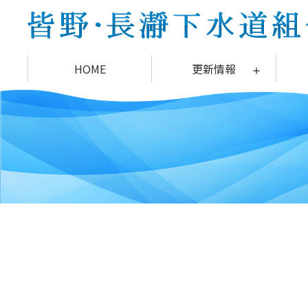
コ
ン
テ
ン
HOME
更新情報
ツ
本
文
へ
ス
キ
ッ
プ