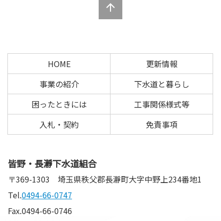
文
へ
の
戻
先
る
頭
へ
HOME
更新情報
戻
る
事業の紹介
下水道と暮らし
困ったときには
工事関係様式等
入札・契約
免責事項
皆野・長瀞下水道組合
〒369-1303
埼玉県秩父郡長瀞町大字中野上234番地1
Tel.
0494-66-0747
Fax.0494-66-0746