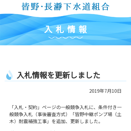
コ
ン
テ
ン
入
札
情
報
ツ
本
文
へ
ス
キ
入
札
情
報
を
更
新
し
ま
し
た
ッ
プ
2019年7月10日
「入札・契約」ページの一般競争入札に、条件付き一
般競争入札（事後審査方式）「皆野中継ポンプ場（土
木）耐震補強工事」を追加、更新しました。