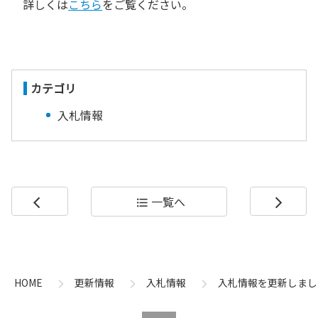
詳しくは
こちら
をご覧ください。
カテゴリ
入札情報
一覧へ
arrow_back_ios
format_list_bulleted
arrow_forward_ios
コ
ペ
ン
ー
テ
ジ
ン
の
HOME
更新情報
入札情報
入札情報を更新しまし
ツ
先
本
頭