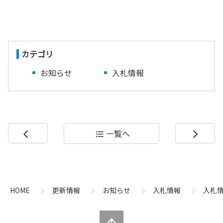
カテゴリ
お知らせ
入札情報
一覧へ
arrow_back_ios
format_list_bulleted
arrow_forward_ios
コ
ペ
ン
ー
テ
ジ
ン
の
HOME
更新情報
お知らせ
入札情報
入札
ツ
先
本
頭
文
へ