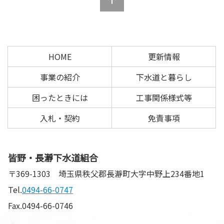
の
戻
先
る
頭
へ
HOME
更新情報
戻
る
事業の紹介
下水道と暮らし
困ったときには
工事関係様式等
入札・契約
免責事項
皆野・長瀞下水道組合
〒369-1303
埼玉県秩父郡長瀞町大字中野上234番地1
Tel.
0494-66-0747
Fax.0494-66-0746