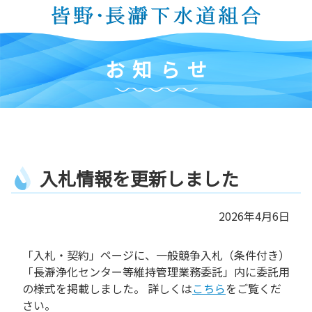
コ
ン
テ
ン
お
知
ら
せ
ツ
本
文
へ
ス
キ
入
札
情
報
を
更
新
し
ま
し
た
ッ
プ
2026年4月6日
「入札・契約」ページに、一般競争入札（条件付き）
「長瀞浄化センター等維持管理業務委託」内に委託用
の様式を掲載しました。 詳しくは
こちら
をご覧くだ
さい。