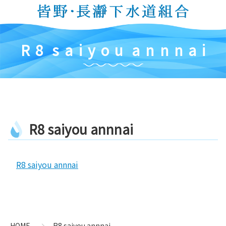
コ
ン
テ
ン
R
8
s
a
i
y
o
u
a
n
n
n
a
i
ツ
本
文
へ
ス
キ
R
8
s
a
i
y
o
u
a
n
n
n
a
i
ッ
プ
R8 saiyou annnai
コ
ペ
ン
ー
テ
ジ
ン
の
HOME
R8 saiyou annnai