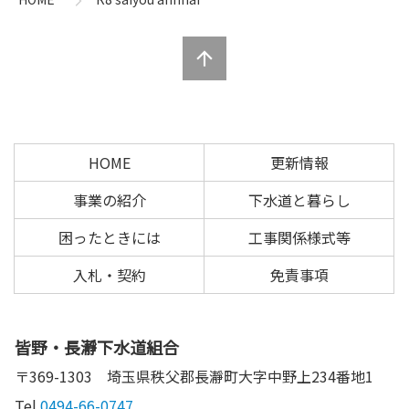
ツ
先
本
頭
文
へ
の
戻
先
る
頭
へ
HOME
更新情報
戻
る
事業の紹介
下水道と暮らし
困ったときには
工事関係様式等
入札・契約
免責事項
皆野・長瀞下水道組合
〒369-1303
埼玉県秩父郡長瀞町大字中野上234番地1
Tel.
0494-66-0747