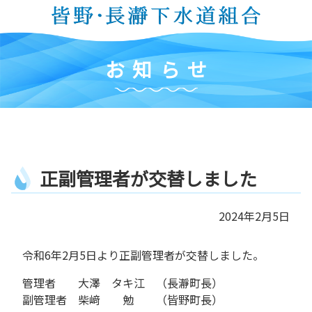
コ
ン
テ
ン
お
知
ら
せ
ツ
本
文
へ
ス
キ
正
副
管
理
者
が
交
替
し
ま
し
た
ッ
プ
2024年2月5日
令和6年2月5日より正副管理者が交替しました。
管理者 大澤 タキ江 （長瀞町長）
副管理者 柴﨑 勉 （皆野町長）