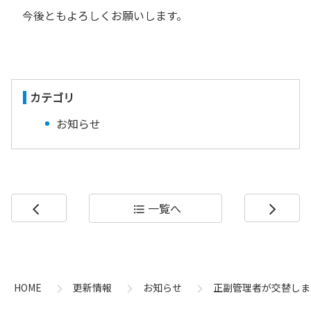
今後ともよろしくお願いします。
カテゴリ
お知らせ
一覧へ
arrow_back_ios
format_list_bulleted
arrow_forward_ios
コ
ペ
ン
ー
テ
ジ
ン
の
HOME
更新情報
お知らせ
正副管理者が交替しま
ツ
先