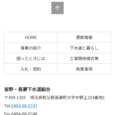
本
頭
文
へ
の
戻
先
る
頭
へ
HOME
更新情報
戻
る
事業の紹介
下水道と暮らし
困ったときには
工事関係様式等
入札・契約
免責事項
皆野・長瀞下水道組合
〒369-1303
埼玉県秩父郡長瀞町大字中野上234番地1
Tel.
0494-66-0747
Fax.0494-66-0746