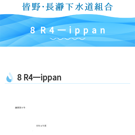
コ
ン
テ
ン
8
R
4
一
i
p
p
a
n
ツ
本
文
へ
ス
キ
8
R
4
一
i
p
p
a
n
ッ
プ