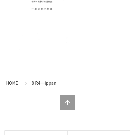
コ
ペ
ン
ー
テ
ジ
ン
の
HOME
8 R4一ippan
ツ
先
本
頭
文
へ
の
戻
先
る
頭
へ