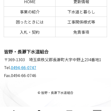
HOME
更新情報
戻
る
事業の紹介
下水道と暮らし
困ったときには
工事関係様式等
入札・契約
免責事項
皆野・長瀞下水道組合
〒369-1303
埼玉県秩父郡長瀞町大字中野上234番地1
Tel.
0494-66-0747
Fax.0494-66-0746
© 皆野・長瀞下水道組合