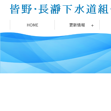
コ
ン
テ
ン
HOME
更新情報
ツ
本
文
へ
ス
キ
ッ
プ