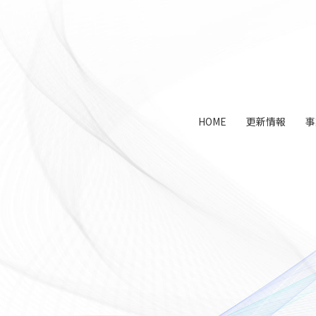
コ
ペ
ン
ー
テ
ジ
ン
の
ツ
先
本
頭
文
へ
HOME
更新情報
事
の
戻
先
る
頭
へ
戻
る