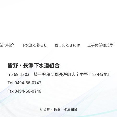
業の紹介
下水道と暮らし
困ったときには
工事関係様式等
皆野・長瀞下水道組合
〒369-1303
埼玉県秩父郡長瀞町大字中野上234番地1
Tel.
0494-66-0747
Fax.0494-66-0746
© 皆野・長瀞下水道組合