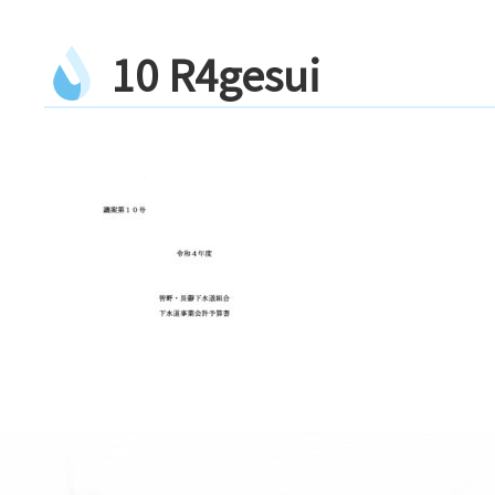
1
0
R
4
g
e
s
u
i