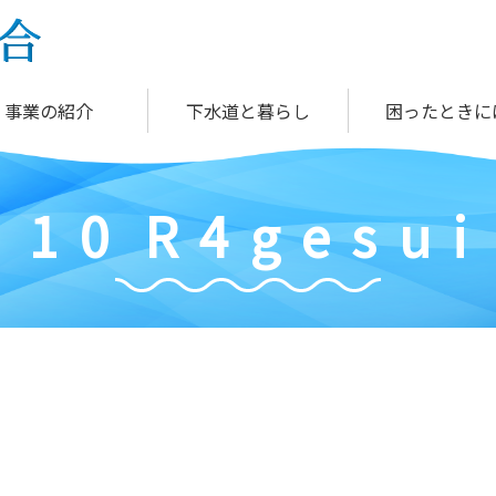
事業の紹介
下水道と暮らし
困ったときに
1
0
R
4
g
e
s
u
i