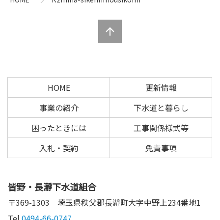
ツ
先
本
頭
文
へ
の
戻
先
る
頭
へ
HOME
更新情報
戻
る
事業の紹介
下水道と暮らし
困ったときには
工事関係様式等
入札・契約
免責事項
皆野・長瀞下水道組合
〒369-1303
埼玉県秩父郡長瀞町大字中野上234番地1
Tel.
0494-66-0747