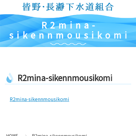
コ
ン
テ
R
2
m
i
n
a
-
ン
ツ
s
i
k
e
n
n
m
o
u
s
i
k
o
m
i
本
文
へ
ス
キ
R
2
m
i
n
a
-
s
i
k
e
n
n
m
o
u
s
i
k
o
m
i
ッ
プ
R2mina-sikennmousikomi
コ
ペ
ン
ー
テ
ジ
ン
の
HOME
R2mina-sikennmousikomi