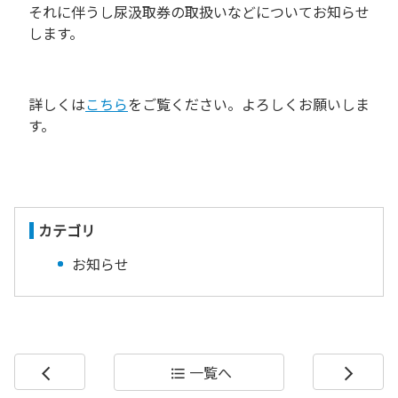
それに伴うし尿汲取券の取扱いなどについてお知らせ
します。
詳しくは
こちら
をご覧ください。よろしくお願いしま
す。
カテゴリ
お知らせ
一覧へ
arrow_back_ios
format_list_bulleted
arrow_forward_ios