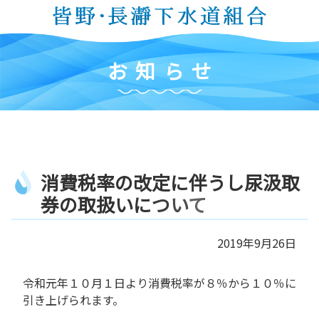
コ
ン
テ
ン
お
知
ら
せ
ツ
本
文
へ
ス
キ
消
費
税
率
の
改
定
に
伴
う
し
尿
汲
取
ッ
プ
券
の
取
扱
い
に
つ
い
て
2019年9月26日
令和元年１０月１日より消費税率が８％から１０％に
引き上げられます。