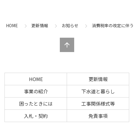
コ
ペ
ン
ー
テ
ジ
ン
の
HOME
更新情報
お知らせ
消費税率の改定に伴う
ツ
先
本
頭
文
へ
の
戻
先
る
頭
へ
HOME
更新情報
戻
る
事業の紹介
下水道と暮らし
困ったときには
工事関係様式等
入札・契約
免責事項