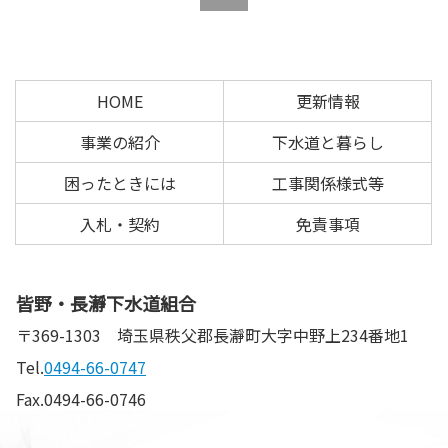
の
戻
先
る
頭
へ
HOME
更新情報
戻
る
事業の紹介
下水道と暮らし
困ったときには
工事関係様式等
入札・契約
免責事項
皆野・長瀞下水道組合
〒369-1303
埼玉県秩父郡長瀞町大字中野上234番地1
Tel.
0494-66-0747
Fax.0494-66-0746