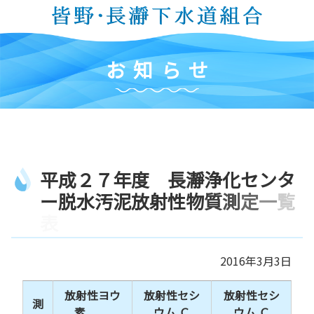
コ
ン
テ
ン
お
知
ら
せ
ツ
本
文
へ
ス
キ
平
成
２
７
年
度
長
瀞
浄
化
セ
ン
タ
ッ
プ
ー
脱
水
汚
泥
放
射
性
物
質
測
定
一
覧
表
2016年3月3日
放射性ヨウ
放射性セシ
放射性セシ
測
素
ウム Ｃ
ウム Ｃ