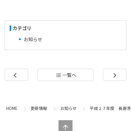
カテゴリ
お知らせ
一覧へ
arrow_back_ios
format_list_bulleted
arrow_forward_ios
コ
ペ
ン
ー
テ
ジ
ン
の
HOME
更新情報
お知らせ
平成２７年度 長瀞浄
ツ
先
本
頭
文
へ