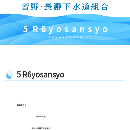
コ
ン
テ
ン
5
R
6
y
o
s
a
n
s
y
o
ツ
本
文
へ
ス
キ
5
R
6
y
o
s
a
n
s
y
o
ッ
プ