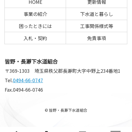
HOME
更新情報
戻
る
事業の紹介
下水道と暮らし
困ったときには
工事関係様式等
入札・契約
免責事項
皆野・長瀞下水道組合
〒369-1303
埼玉県秩父郡長瀞町大字中野上234番地1
Tel.
0494-66-0747
Fax.0494-66-0746
© 皆野・長瀞下水道組合