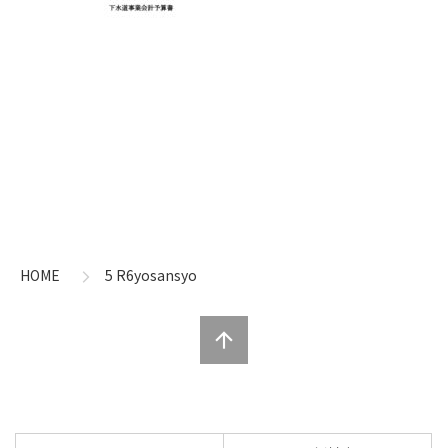
コ
ペ
ン
ー
テ
ジ
ン
の
HOME
5 R6yosansyo
ツ
先
本
頭
文
へ
の
戻
先
る
頭
へ